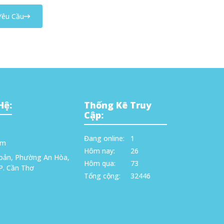
Yêu Cầu
Hệ:
Thống Kê Truy
Cập:
Đang online:
1
om
Hôm nay:
26
oản, Phường An Hòa,
Hôm qua:
73
P. Cần Thơ
Tổng cộng:
32446