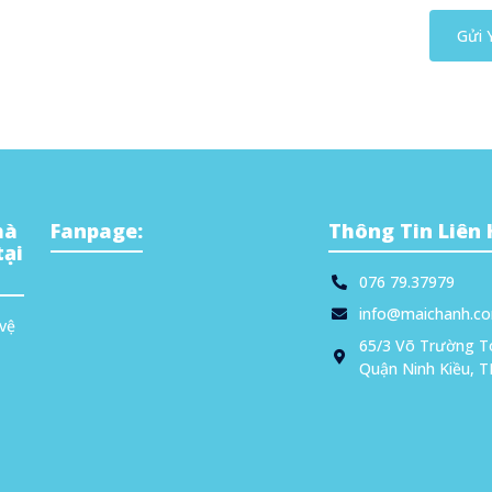
Gửi 
hà
Fanpage:
Thông Tin Liên 
tại
076 79.37979
info@maichanh.c
 vệ
65/3 Võ Trường T
Quận Ninh Kiều, T